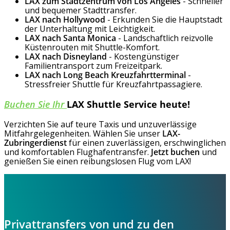
LAX zum Stadtzentrum von Los Angeles
- Schneller
und bequemer Stadttransfer.
LAX nach Hollywood
- Erkunden Sie die Hauptstadt
der Unterhaltung mit Leichtigkeit.
LAX nach Santa Monica
- Landschaftlich reizvolle
Küstenrouten mit Shuttle-Komfort.
LAX nach Disneyland
- Kostengünstiger
Familientransport zum Freizeitpark.
LAX nach Long Beach Kreuzfahrtterminal
-
Stressfreier Shuttle für Kreuzfahrtpassagiere.
Buchen Sie Ihr
LAX Shuttle Service heute!
Verzichten Sie auf teure Taxis und unzuverlässige
Mitfahrgelegenheiten. Wählen Sie unser
LAX-
Zubringerdienst
für einen zuverlässigen, erschwinglichen
und komfortablen Flughafentransfer.
Jetzt buchen
und
genießen Sie einen reibungslosen Flug vom LAX!
Privattransfers von und zu den