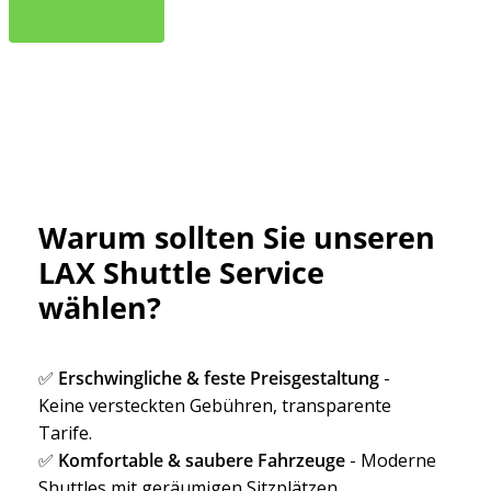
B
O
O
K
N
O
W
Warum sollten Sie unseren
LAX Shuttle Service
wählen?
✅
Erschwingliche & feste Preisgestaltung
-
Keine versteckten Gebühren, transparente
Tarife.
✅
Komfortable & saubere Fahrzeuge
- Moderne
Shuttles mit geräumigen Sitzplätzen.