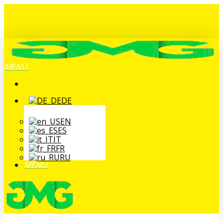
Zum
Hauptinhalt
springen
MENÜ
DE
EN
ES
IT
FR
RU
MENÜ