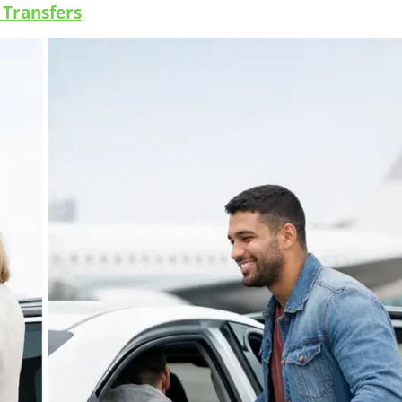
 Transfers