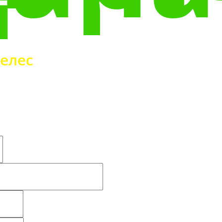
елес
Аэропорты