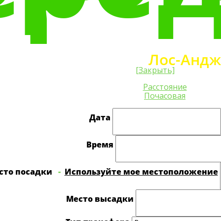
тный трансфер из/в
Лос-Андж
[Закрыть]
Расстояние
Почасовая
Дата
Время
сто посадки
-
Используйте мое местоположение
Место высадки