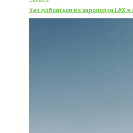
Как добраться из аэропорта LAX в