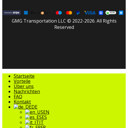
GMG Transportation LLC © 2022-2026. All Rights
Reserved
facebook
linkedin
youtube
instagram
tripadvisor
Menü
Startseite
schließen
Vorteile
Über uns
Nachrichten
FAQ
Kontakt
DE
EN
ES
IT
FR