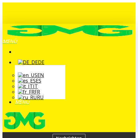
Zum
Hauptinhalt
springen
MENÜ
DE
EN
ES
IT
FR
RU
MENÜ