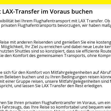
t LAX-Transfer im Voraus buchen
ibilität bei Ihrem Flughafentransport mit LAX Transfer. Ob 
es privaten Flughafentransports bevorzugen, wir haben maß
 Reise mit anderen Reisenden und genießen Sie eine kosten
Möglichkeit, Ihr Ziel zu erreichen und dabei neue Leute k
zten Shuttles sind so konzipiert, dass sie effiziente Rout
Sie den Komfort des gemeinsamen Transports, ohne Komprom
e sich für den Komfort von Mitfahrgelegenheiten auf Abruf.
rem Belieben buchen und zu Ihren Bedingungen reisen könn
 mit einer Gruppe reisen, unsere Mitfahrgelegenheiten sin
pricht, und lassen Sie LAX Transfer den Rest erledigen.
en Sie Ihren privaten Flughafentransfer im Voraus, um ein i
n Fahrzeugs, das Ihre Reise so komfortabel und bequem wie 