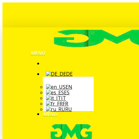
Zum
Hauptinhalt
springen
MENÜ
DE
EN
ES
IT
FR
RU
MENÜ