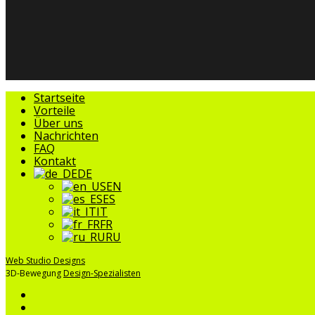
Menü
Startseite
schließen
Vorteile
Über uns
Nachrichten
FAQ
Kontakt
DE
EN
ES
IT
FR
RU
Web Studio Designs
3D-Bewegung
Design-Spezialisten