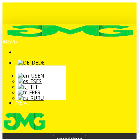
Zum
Hauptinhalt
springen
MENÜ
DE
EN
ES
IT
FR
RU
MENÜ