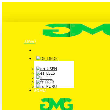
Zum
Hauptinhalt
springen
MENÜ
DE
EN
ES
IT
FR
RU
MENÜ