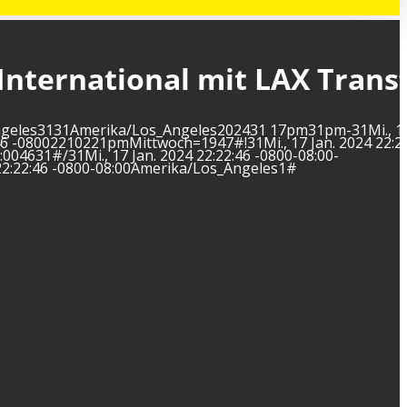
 International mit LAX Trans
s_Angeles3131Amerika/Los_Angeles202431 17pm31pm-31Mi., 17
6 -08002210221pmMittwoch=1947#!31Mi., 17 Jan. 2024 22:22
004631#/31Mi., 17 Jan. 2024 22:22:46 -0800-08:00-
22:22:46 -0800-08:00Amerika/Los_Angeles1#