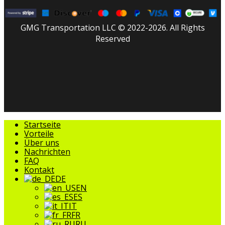
GMG Transportation LLC © 2022-2026. All Rights
Reserved
facebook
linkedin
youtube
instagram
tripadvisor
Menü
Startseite
schließen
Vorteile
Über uns
Nachrichten
FAQ
Kontakt
DE
EN
ES
IT
FR
RU