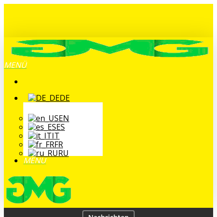
Zum
Hauptinhalt
springen
MENÜ
DE
EN
ES
IT
FR
RU
MENÜ