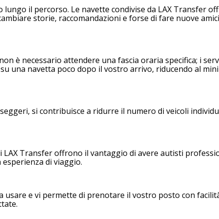
no lungo il percorso. Le navette condivise da LAX Transfer o
i scambiare storie, raccomandazioni e forse di fare nuove amic
on è necessario attendere una fascia oraria specifica; i servi
re su una navetta poco dopo il vostro arrivo, riducendo al min
eri, si contribuisce a ridurre il numero di veicoli individua
i LAX Transfer offrono il vantaggio di avere autisti professio
a esperienza di viaggio.
sare e vi permette di prenotare il vostro posto con facilità.
tate.