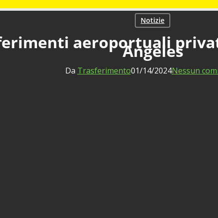
Notizie
erimenti aeroportuali privati
Angeles
Da
Trasferimento
01/14/2024
Nessun com