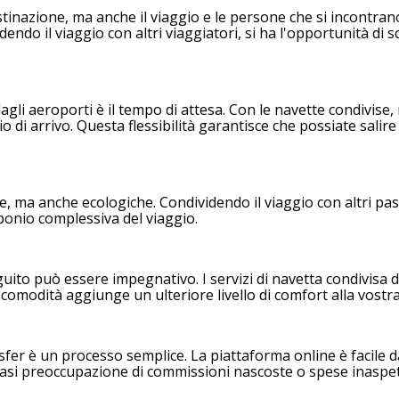
stinazione, ma anche il viaggio e le persone che si incontra
dendo il viaggio con altri viaggiatori, si ha l'opportunità d
i aeroporti è il tempo di attesa. Con le navette condivise, n
o di arrivo. Questa flessibilità garantisce che possiate sali
ma anche ecologiche. Condividendo il viaggio con altri passegg
bonio complessiva del viaggio.
uito può essere impegnativo. I servizi di navetta condivisa d
 comodità aggiunge un ulteriore livello di comfort alla vostr
r è un processo semplice. La piattaforma online è facile da u
iasi preoccupazione di commissioni nascoste o spese inaspet