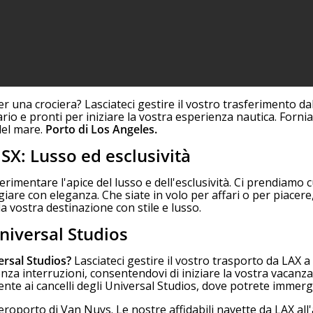
er una crociera? Lasciateci gestire il vostro trasferimento dal
rio e pronti per iniziare la vostra esperienza nautica. Forniam
del mare.
Porto di Los Angeles.
JSX: Lusso ed esclusività
perimentare l'apice del lusso e dell'esclusività. Ci prendiamo
are con eleganza. Che siate in volo per affari o per piacere,
a vostra destinazione con stile e lusso.
Universal Studios
ersal Studios?
Lasciateci gestire il vostro trasporto da LAX a
a interruzioni, consentendovi di iniziare la vostra vacanza i
nte ai cancelli degli Universal Studios, dove potrete immerger
eroporto di Van Nuys. Le nostre affidabili navette da LAX al