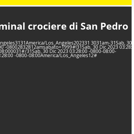
minal crociere di San Pedro
s_Angeles3131America/Los_Angeles202331 3031am-31Sab, 30 
00 -08002832812amsabato=1999#!31Sab, 30 Dic 2023 03:28:0
8:000031#/31Sab, 30 Dic 2023 03:28:00 -0800-08:00-
:28:00 -0800-08:00America/Los_Angeles12#