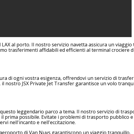
 LAX al porto. Il nostro servizio navetta assicura un viaggio 
o trasferimenti affidabili ed efficienti al terminal crociere d
 cura di ogni vostra esigenza, offrendovi un servizio di trasf
 il nostro JSX Private Jet Transfer garantisce un volo tranqui
 questo leggendario parco a tema. Il nostro servizio di trasp
l prima possibile. Evitate i problemi di trasporto pubblico e 
vi nell'incanto e nell'eccitazione.
l'aeroporto di Van Nuys garantiscono un viaggio tranquillo,