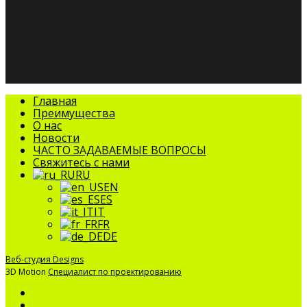
facebook
linkedin
youtube
instagram
tripadvisor
Закрыть
Главная
меню
Преимущества
О нас
Новости
ЧАСТО ЗАДАВАЕМЫЕ ВОПРОСЫ
Свяжитесь с нами
RU
EN
ES
IT
FR
DE
Веб-студия Designs
3D Motion
Специалист по проектированию