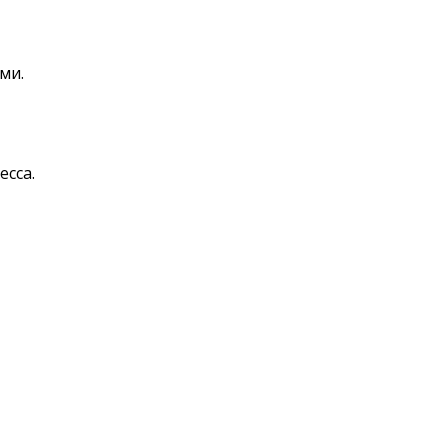
ми.
есса.