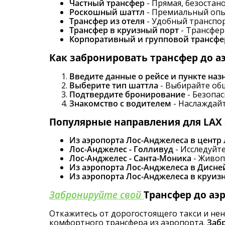
Частный трансфер
- Прямая, безостан
Роскошный шаттл
- Премиальный опы
Трансфер из отеля
- Удобный транспор
Трансфер в круизный порт
- Трансфер
Корпоративный и групповой трансфе
Как забронировать трансфер до а
Введите данные о рейсе и пункте наз
Выберите тип шаттла
- Выбирайте об
Подтвердите бронирование
- Безопа
Знакомство с водителем
- Наслаждай
Популярные направления для LAX S
Из аэропорта Лос-Анджелеса в центр
Лос-Анджелес - Голливуд
- Исследуйте
Лос-Анджелес - Санта-Моника
- Живоп
Из аэропорта Лос-Анджелеса в Дисне
Из аэропорта Лос-Анджелеса в круиз
Забронируйте свой
Трансфер до аэ
Откажитесь от дорогостоящего такси и не
комфортного трансфера из аэропорта.
Заб