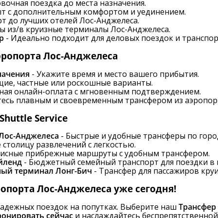
овочная поездка до места назначения.
т с дополнительным комфортом и уединением.
т до лучших отелей Лос-Анджелеса.
ы из/в круизные терминалы Лос-Анджелеса.
р
- Идеально подходит для деловых поездок и транспо
эропорта Лос-Анджелеса
начения
- Укажите время и место вашего прибытия.
щие, частные или роскошные варианты.
сная онлайн-оплата с мгновенным подтверждением.
тесь плавным и своевременным трансфером из аэропор
huttle Service
 Лос-Анджелеса
- Быстрые и удобные трансферы по горо
 столицу развлечений с легкостью.
исные прибрежные маршруты с удобным трансфером.
йленд
- Бюджетный семейный транспорт для поездки в 
ный терминал Лонг-Бич
- Трансфер для пассажиров круи
ропорта Лос-Анджелеса уже сегодня!
надежных поездок на попутках. Выберите наш
Трансфер
ронировать сейчас
и наслаждайтесь беспрепятственной