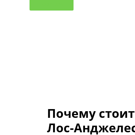
B
O
O
K
N
O
W
Почему стоит
Лос-Анджеле