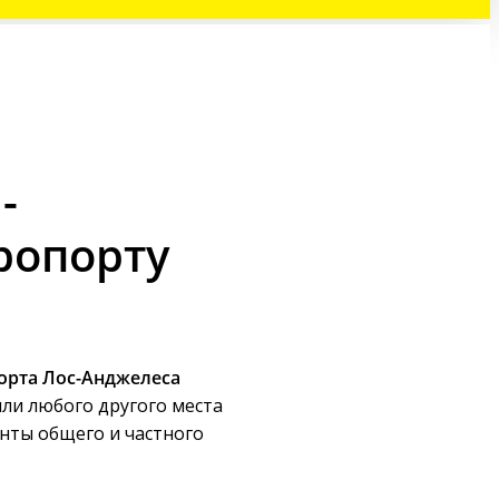
-
ропорту
орта Лос-Анджелеса
ли любого другого места
анты общего и частного