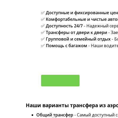
✅
Доступные и фиксированные це
✅
Комфортабельные и чистые авт
✅
Доступность 24/7
- Надежный серв
✅
Трансферы от двери к двери
- Зае
✅
Групповой и семейный отдых
- Б
✅
Помощь с багажом
- Наши водите
B
O
O
K
N
O
W
Наши варианты трансфера из аэр
Общий трансфер
- Самый доступный с