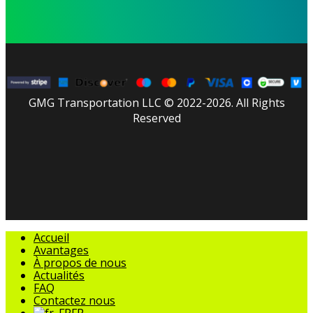
GMG Transportation LLC © 2022-2026. All Rights
Reserved
facebook
linkedin
youtube
instagram
tripadvisor
Fermer
Accueil
le
Avantages
menu
À propos de nous
Actualités
FAQ
Contactez nous
FR