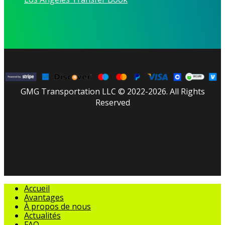
GMG Transportation LLC © 2022-2026. All Rights
Reserved
facebook
linkedin
youtube
instagram
tripadvisor
Fermer
Accueil
le
Avantages
menu
À propos de nous
Actualités
FAQ