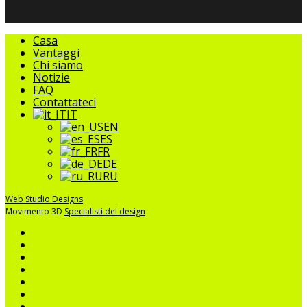
Chiudere
Casa
il
Vantaggi
menu
Chi siamo
Notizie
FAQ
Contattateci
IT
EN
ES
FR
DE
RU
Web Studio Designs
Movimento 3D
Specialisti del design