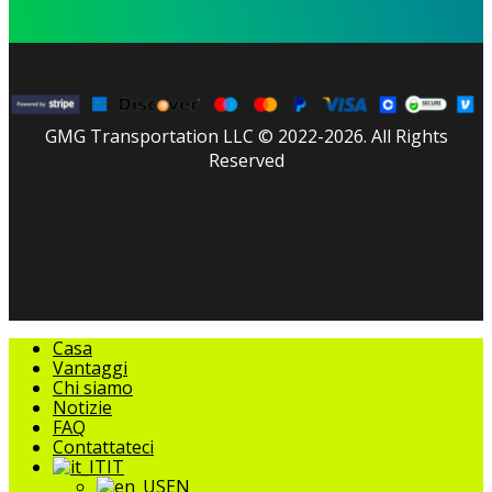
GMG Transportation LLC © 2022-2026. All Rights
Reserved
facebook
linkedin
youtube
instagram
tripadvisor
Chiudere
Casa
il
Vantaggi
menu
Chi siamo
Notizie
FAQ
Contattateci
IT
EN