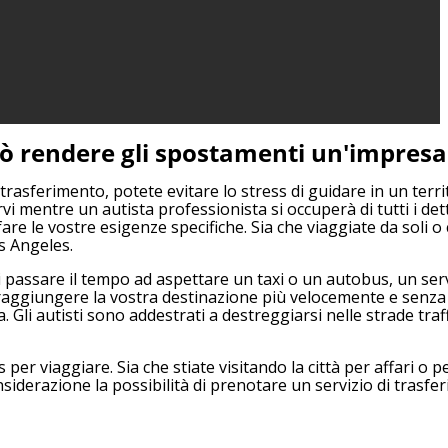
uò rendere gli spostamenti un'impresa
trasferimento, potete evitare lo stress di guidare in un terri
i mentre un autista professionista si occuperà di tutti i detta
re le vostre esigenze specifiche. Sia che viaggiate da soli o
s Angeles.
i passare il tempo ad aspettare un taxi o un autobus, un serv
e raggiungere la vostra destinazione più velocemente e senza
a. Gli autisti sono addestrati a destreggiarsi nelle strade traf
r viaggiare. Sia che stiate visitando la città per affari o p
nsiderazione la possibilità di prenotare un servizio di trasf