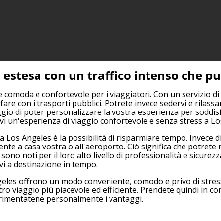
 estesa con un traffico intenso che p
 comoda e confortevole per i viaggiatori. Con un servizio di 
re con i trasporti pubblici. Potrete invece sedervi e rilassarv
ggio di poter personalizzare la vostra esperienza per soddisfa
vi un'esperienza di viaggio confortevole e senza stress a Lo
 a Los Angeles è la possibilità di risparmiare tempo. Invece d
nte a casa vostra o all'aeroporto. Ciò significa che potret
sono noti per il loro alto livello di professionalità e sicurezz
rvi a destinazione in tempo.
geles offrono un modo conveniente, comodo e privo di stress pe
ro viaggio più piacevole ed efficiente. Prendete quindi in co
erimentatene personalmente i vantaggi.