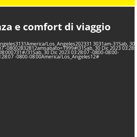
za e comfort di viaggio
s_Angeles3131America/Los_Angeles202331 3031am-31Sab, 30 
07 -08002832812amsabato=1999#!31Sab, 30 Dic 2023 03:28:0
8:000731#/31Sab, 30 Dic 2023 03:28:07 -0800-08:00-
:28:07 -0800-08:00America/Los_Angeles12#