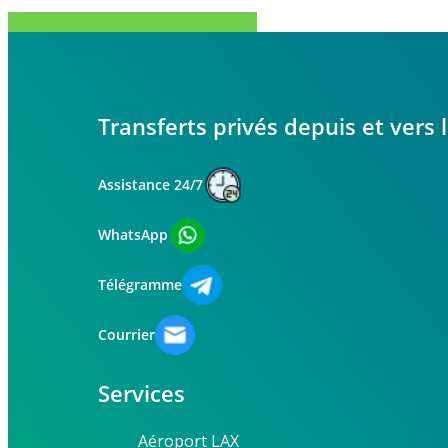
Partager
Tweet
Partager
Épingle
Transferts privés depuis et vers
Assistance 24/7
WhatsApp
Télégramme
Courrier
Services
Aéroport LAX