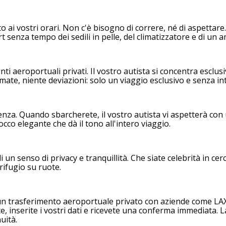
to ai vostri orari. Non c'è bisogno di correre, né di aspettare
t senza tempo dei sedili in pelle, del climatizzatore e di un 
menti aeroportuali privati. Il vostro autista si concentra escl
ate, niente deviazioni: solo un viaggio esclusivo e senza int
ienza. Quando sbarcherete, il vostro autista vi aspetterà con 
tocco elegante che dà il tono all'intero viaggio.
 un senso di privacy e tranquillità. Che siate celebrità in cer
rifugio su ruote.
 un trasferimento aeroportuale privato con aziende come LAX
rite, inserite i vostri dati e ricevete una conferma immediata. 
uità.