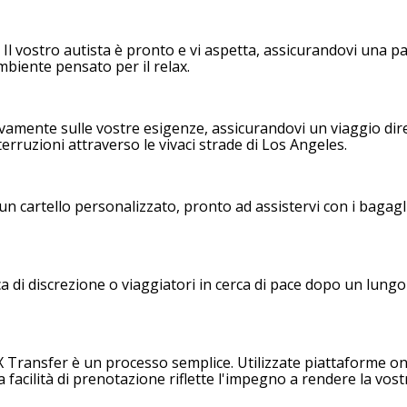
. Il vostro autista è pronto e vi aspetta, assicurandovi una p
ambiente pensato per il relax.
usivamente sulle vostre esigenze, assicurandovi un viaggio dir
erruzioni attraverso le vivaci strade di Los Angeles.
un cartello personalizzato, pronto ad assistervi con i bagagl
ca di discrezione o viaggiatori in cerca di pace dopo un lungo 
 Transfer è un processo semplice. Utilizzate piattaforme onl
La facilità di prenotazione riflette l'impegno a rendere la vost