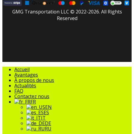
GMG Transportation LLC © 2022-2026. All Rights
Reserved
facebook
linkedin
youtube
instagram
tripadvisor
Fermer
Accueil
le
Avantages
menu
À propos de nous
Actualités
FAQ
Contactez nous
FR
EN
ES
IT
DE
RU