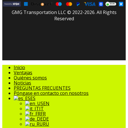
GMG Transportation LLC © 2022-2026. All Rights
Reserved
facebook
linkedin
youtube
instagram
tripadvisor
Cerrar
Inicio
Menú
Ventajas
Quiénes somos
Noticias
PREGUNTAS FRECUENTES
Póngase en contacto con nosotros
ES
EN
IT
FR
DE
RU