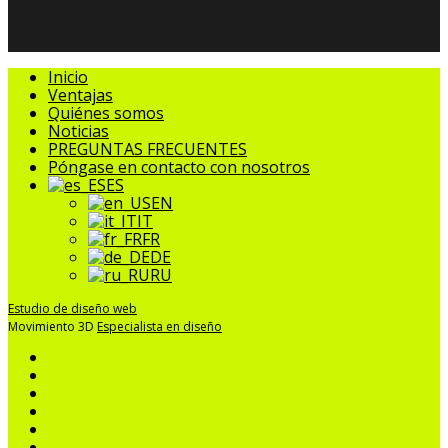
Cerrar
Inicio
Menú
Ventajas
Quiénes somos
Noticias
PREGUNTAS FRECUENTES
Póngase en contacto con nosotros
ES
EN
IT
FR
DE
RU
Estudio de diseño web
Movimiento 3D
Especialista en diseño