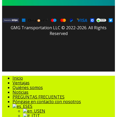
GMG Transportation LLC © 2022-2026. All Rights
Reserved
facebook
linkedin
youtube
instagram
tripadvisor
Cerrar
Inicio
Menú
Ventajas
Quiénes somos
Noticias
PREGUNTAS FRECUENTES
Póngase en contacto con nosotros
ES
EN
IT