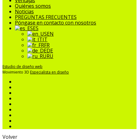
Menú
Ventajas
Quiénes somos
Noticias
PREGUNTAS FRECUENTES
Póngase en contacto con nosotros
ES
EN
IT
FR
DE
RU
Estudio de diseño web
Movimiento 3D
Especialista en diseño
Volver