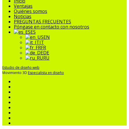
Cerrar
Inicio
Menú
Ventajas
Quiénes somos
Noticias
PREGUNTAS FRECUENTES
Póngase en contacto con nosotros
ES
EN
IT
FR
DE
RU
Estudio de diseño web
Movimiento 3D
Especialista en diseño