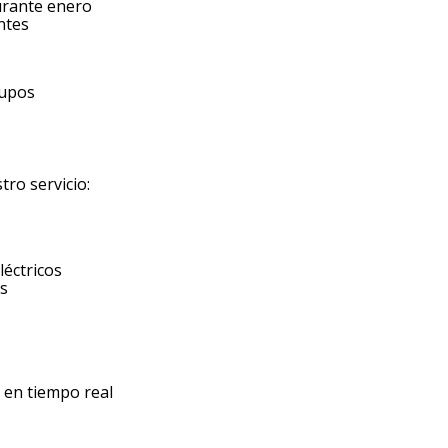
urante enero
ntes
rupos
ro servicio:
léctricos
os
 en tiempo real