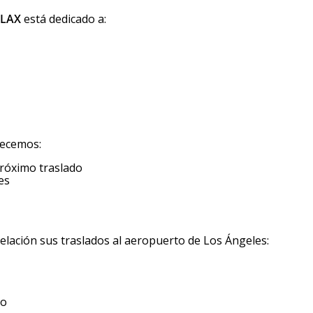
 LAX
está dedicado a:
recemos:
próximo traslado
es
lación sus traslados al aeropuerto de Los Ángeles:
vo