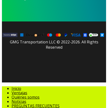
GMG Transportation LLC © 2022-2026. All Rights
Reserved
facebook
linkedin
youtube
instagram
tripadvisor
Cerrar
Inicio
Menú
Ventajas
Quiénes somos
Noticias
PREGUNTAS FRECUENTES