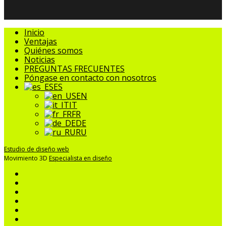
Cerrar
Inicio
Menú
Ventajas
Quiénes somos
Noticias
PREGUNTAS FRECUENTES
Póngase en contacto con nosotros
ES
EN
IT
FR
DE
RU
Estudio de diseño web
Movimiento 3D
Especialista en diseño