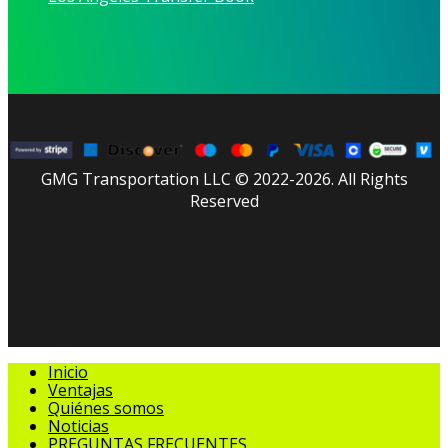
GMG Transportation LLC © 2022-2026. All Rights
Reserved
facebook
linkedin
youtube
instagram
tripadvisor
Cerrar
Inicio
Menú
Ventajas
Quiénes somos
Noticias
PREGUNTAS FRECUENTES