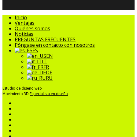
Cerrar
Inicio
Menú
Ventajas
Quiénes somos
Noticias
PREGUNTAS FRECUENTES
Póngase en contacto con nosotros
ES
EN
IT
FR
DE
RU
Estudio de diseño web
Movimiento 3D
Especialista en diseño