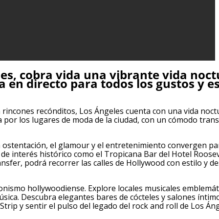
les, cobra vida una vibrante vida noc
a en directo para todos los gustos y e
 rincones recónditos, Los Ángeles cuenta con una vida noc
 por los lugares de moda de la ciudad, con un cómodo tran
a ostentación, el glamour y el entretenimiento convergen pa
s de interés histórico como el Tropicana Bar del Hotel Roose
fer, podrá recorrer las calles de Hollywood con estilo y de
edonismo hollywoodiense. Explore locales musicales emblemá
úsica. Descubra elegantes bares de cócteles y salones íntim
rip y sentir el pulso del legado del rock and roll de Los Áng