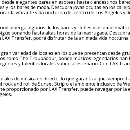
, desde elegantes bares en azoteas hasta clandestinos bare
les y los bares de moda. Descubra joyas ocultas en los callej
orar la vibrante vida nocturna del centro de Los Ángeles y d
ood alberga algunos de los bares y clubes más emblemático
a sigue sonando hasta altas horas de la madrugada. Descubr
n LAX Transfer, podrá disfrutar de la animada vida nocturna
a gran variedad de locales en los que se presentan desde gr
áticos como The Troubadour, donde músicos legendarios han
rgentes y talentos locales suben al escenario. Con LAX Tran
locales de música en directo, lo que garantiza que siempre h
 rock and roll de Sunset Strip o el ambiente inclusivo de We
rte proporcionado por LAX Transfer, puede navegar por la 
geles.