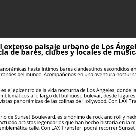
el extenso paisaje urbano de Los Ánge
la de bares, clubes y locales de músic
panorámicas hasta íntimos bares clandestinos escondidos en
ás grandes del mundo. Acompáñenos en una aventura nocturna
s el epicentro de la vida nocturna de Los Ángeles, donde l
emblemáticos a lo largo del bullicioso bulevar, desde lugare
stas panorámicas de las colinas de Hollywood. Con LAX Trans
rio de Sunset Boulevard, es sinónimo de rock and roll y h
actuado artistas legendarios que han hecho historia en la m
emblemática calle. Con LAX Transfer, podrá recorrer Sunset St