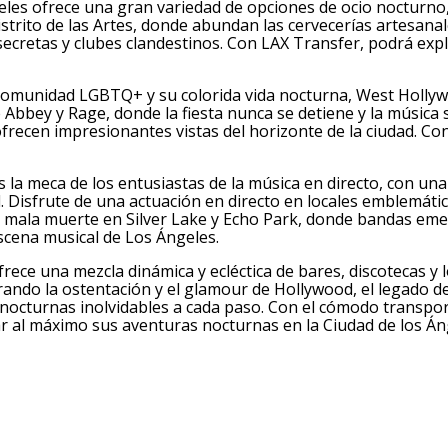
eles ofrece una gran variedad de opciones de ocio nocturno
 Distrito de las Artes, donde abundan las cervecerías artesana
 secretas y clubes clandestinos. Con LAX Transfer, podrá expl
comunidad LGBTQ+ y su colorida vida nocturna, West Hollyw
 Abbey y Rage, donde la fiesta nunca se detiene y la músic
frecen impresionantes vistas del horizonte de la ciudad. Co
 la meca de los entusiastas de la música en directo, con un
l. Disfrute de una actuación en directo en locales emblem
de mala muerte en Silver Lake y Echo Park, donde bandas eme
 escena musical de Los Ángeles.
rece una mezcla dinámica y ecléctica de bares, discotecas y 
ando la ostentación y el glamour de Hollywood, el legado del
nocturnas inolvidables a cada paso. Con el cómodo transpo
ar al máximo sus aventuras nocturnas en la Ciudad de los Án